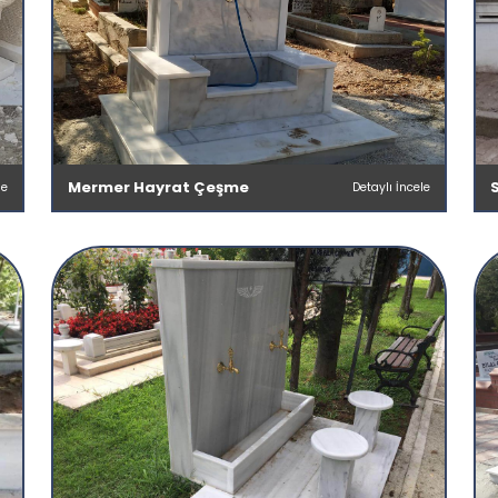
Mermer Hayrat Çeşme
le
Detaylı İncele