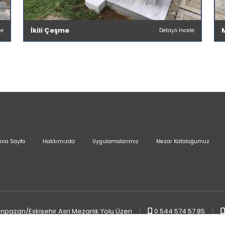
İkili Çeşme
le
Detaylı İncele
Ana Sayfa
Hakkımızda
Uygulamalarımız
Mezar Kataloğumuz
pazarı/Eskişehir Asri Mezarlık Yolu Üzeri
0 544 574 57 85