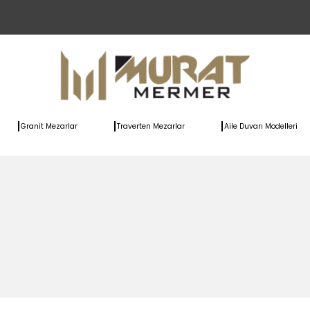
Granit Mezarlar
Traverten Mezarlar
Aile Duvarı Modelleri