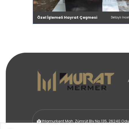
Özel İşlemeli Hayrat Çeşmesi
Detaylı İnce
Ihlamurkent Mah. Zümrüt Blv No:135, 26240 Odun