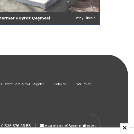
Mermer Hayrat Çeşmesi
Detaylı İncele
Hizmet Verdiğimiz Bölgeler
İletişim
Yorumlar
0 536 576 85 55
muratkose96@gmail.com