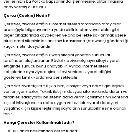
verilerinizin bu Politika kapsamında işlenmesine, aktarılmasına
onay vermiş olursunuz.
Çerez (Cookie) Nedir?
Çerezler, ziyaret ettiğiniz internet siteleri tarafından tarayıcılar
aracılığıyla bilgisayarınıza ya da akıllı telefon veya tablet gibi
diğer cihazlarınıza kaydedilen ve ana bellekte saklanmak üzere
bir internet sitesinin kullanıcının tarayıcısına (browser) gönderdiği
küçük metin dosyalarıdır.
Çerezler, ziyaret ettiğiniz web sitesini yöneten sunucular
tarafından oluşturulurlar. Böylelikle ziyaretçi aynı siteyi ziyaret
ettiğinde sunucu bunu anlayabilir. Ayrıca, internet sitesi
sahiplerine aynı ziyaretçinin siteyi yeniden ziyaret ettiğini
gösteren kimlik kartlarına benzetilebilir.
Çerezler ziyaretçilere ilişkin isim, cinsiyet veya adres gibi kişisel
verileri içermezler. Teknik iletişim dosyası site hakkında durum ve
tercihleri saklayarak bir sitenin daha verimli çalışmasının yanı sıra
kişisel ihtiyaçlarınıza daha uygun ve hızlı bir ziyaret deneyimi
yaşatmak için kişiselleştirilmiş sayfaların sunulabilmesine olanak
tanır.
Hangi Çerezler Kullanılmaktadır?
Kullanım bakımından çerez türleri: