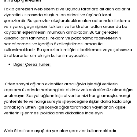
5.Takip Çerezleri
Takip çerezleri web sitemizi ve üçüncü taraflara ait alan adlarını
ziyaretiniz sırasında oluşturulan birincil ve üçüncü taraf
çerezlerdir. Bu çerezler oluşturuldukları alan adlarındaki tıklama
ve ziyaret geçmişinizin takibini ve farklı alan adları arasında bu
kayıtların eşlenmesini mümkün kılmaktadır. Bu tür çerezler
kullanıcıların tanınması, reklam ve pazarlama faaliyetlerinin
hedeflenmesi ve içeriğin özelleştirilmesi amacı ile
kullanılmaktadır. Bu çerezler kimliğinizi belirlemek veya şahsınıza
özel kararlar almak için kullanılmayacaktır.
Diğer Çerez Türleri:
Lütfen sosyal ağların eklentiler aracılığıyla işlediği verilerin
kapsamı üzerinde herhangi bir etkimiz ve kontrolümüz olmadığını
unutmayın. Sosyal ağların kişisel verilerinizi hangi amaçla, hangi
yöntemlerle ve hangi süreyle işleyeceğine ilişkin daha fazla bilgi
almak için lütfen ilgili sosyal ağlar tarafından yayınlanan kişisel
verilerin işlenmesi politikalarını dikkatlice inceleyin.
Web Sitesi'nde aşağıda yer alan çerezler kullanmaktadır: