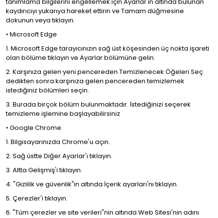
tanımlama bilgilerini engellemek için Ayarlar'ın altında bulunan
kaydırıcıyı yukarıya hareket ettirin ve Tamam düğmesine
dokunun veya tıklayın.
• Microsoft Edge
1. Microsoft Edge tarayıcınızın sağ üst köşesinden üç nokta işareti
olan bölüme tıklayın ve Ayarlar bölümüne gelin.
2. Karşınıza gelen yeni pencereden Temizlenecek Öğeleri Seç
dedikten sonra karşınıza gelen pencereden temizlemek
istediğiniz bölümleri seçin.
3. Burada birçok bölüm bulunmaktadır. İstediğinizi seçerek
temizleme işlemine başlayabilirsiniz
• Google Chrome
1. Bilgisayarınızda Chrome'u açın.
2. Sağ üstte Diğer Ayarlar'ı tıklayın.
3. Altta Gelişmiş'i tıklayın.
4. "Gizlilik ve güvenlik"in altında İçerik ayarları'nı tıklayın.
5. Çerezler'i tıklayın.
6. "Tüm çerezler ve site verileri"nin altında Web Sitesi'nin adını