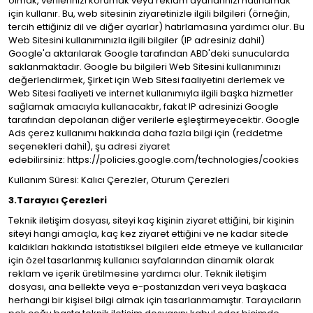
olmak, verilerinizi korumak veya reklam ayarlarınızı hatırlamak
için kullanır. Bu, web sitesinin ziyaretinizle ilgili bilgileri (örneğin,
tercih ettiğiniz dil ve diğer ayarlar) hatırlamasına yardımcı olur. Bu
Web Sitesini kullanımınızla ilgili bilgiler (IP adresiniz dahil)
Google'a aktarılarak Google tarafından ABD'deki sunucularda
saklanmaktadır. Google bu bilgileri Web Sitesini kullanımınızı
değerlendirmek, Şirket için Web Sitesi faaliyetini derlemek ve
Web Sitesi faaliyeti ve internet kullanımıyla ilgili başka hizmetler
sağlamak amacıyla kullanacaktır, fakat IP adresinizi Google
tarafından depolanan diğer verilerle eşleştirmeyecektir. Google
Ads çerez kullanımı hakkında daha fazla bilgi için (reddetme
seçenekleri dahil), şu adresi ziyaret
edebilirsiniz:
https://policies.google.com/technologies/cookies
Kullanım Süresi: Kalıcı Çerezler, Oturum Çerezleri
3.Tarayıcı Çerezleri
Teknik iletişim dosyası, siteyi kaç kişinin ziyaret ettiğini, bir kişinin
siteyi hangi amaçla, kaç kez ziyaret ettiğini ve ne kadar sitede
kaldıkları hakkında istatistiksel bilgileri elde etmeye ve kullanıcılar
için özel tasarlanmış kullanıcı sayfalarından dinamik olarak
reklam ve içerik üretilmesine yardımcı olur. Teknik iletişim
dosyası, ana bellekte veya e-postanızdan veri veya başkaca
herhangi bir kişisel bilgi almak için tasarlanmamıştır. Tarayıcıların