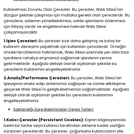
Kullanılması Zorunlu Olan Çerezler: Bu çerezler, Web Sitesi'nin
düzgün şekilde çalışması için mutlaka gerekli olan çerezlerdir. Bu
çerezlere, sistemin yönetilebilmesi, sahte işlemlerin önlenmesi
için ihtiyaç vardır ve engellenmesi halinde Web Sitesi
çalışamayacaktır.
1.İşlev Çerezleri:
Bu çerezler size daha gelişmiş ve kolay bir
kullanım deneyimi yaşatmak için kullanılan çerezlerdir. Örneğin
önceki tercihlerinizi hatırlamak, Web Sitesi üzerinde yer alan bazı
içeriklere rahatça erişmenizi sağlamak işlevlerini yerine
getirmektedir. Aşağıda detaylı olarak açıklanan şekilde bu
çerezlerin kullanımını engelleyebilirsiniz.
2.Analiz/Performans Çerezleri:
Bu çerezler, Web Sitesi'nin
işleyişinizi analiz edip anlamımızı sağlayan ve sizinle etkileşime
geçerek Web Sitesi'ni geliştirebilmemizi sağlamaktadır. Aşağıda
detaylı olarak açıklanan şekilde bu çerezlerin kullanımını
engelleyebilirsiniz.
Saklandığı Süre Bakımından Çerez Türleri:
1.Kalıcı Çerezler (Persistent Cookies):
Kişinin bilgisayarında
belirli bir tarihe veya kullanıcı tarafından silinene kadar varlığını
sürdüren çerezlerdir. Bu çerezler, çoğunlukla kullanıcıların site