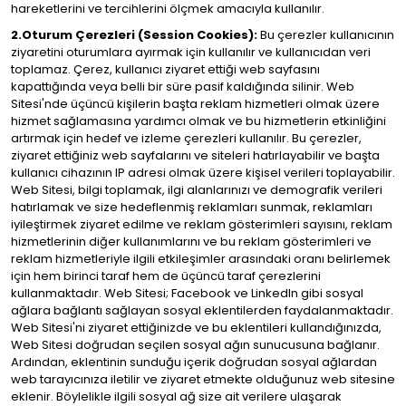
hareketlerini ve tercihlerini ölçmek amacıyla kullanılır.
2.Oturum Çerezleri (Session Cookies):
Bu çerezler kullanıcının
ziyaretini oturumlara ayırmak için kullanılır ve kullanıcıdan veri
toplamaz. Çerez, kullanıcı ziyaret ettiği web sayfasını
kapattığında veya belli bir süre pasif kaldığında silinir. Web
Sitesi'nde üçüncü kişilerin başta reklam hizmetleri olmak üzere
hizmet sağlamasına yardımcı olmak ve bu hizmetlerin etkinliğini
artırmak için hedef ve izleme çerezleri kullanılır. Bu çerezler,
ziyaret ettiğiniz web sayfalarını ve siteleri hatırlayabilir ve başta
kullanıcı cihazının IP adresi olmak üzere kişisel verileri toplayabilir.
Web Sitesi, bilgi toplamak, ilgi alanlarınızı ve demografik verileri
hatırlamak ve size hedeflenmiş reklamları sunmak, reklamları
iyileştirmek ziyaret edilme ve reklam gösterimleri sayısını, reklam
hizmetlerinin diğer kullanımlarını ve bu reklam gösterimleri ve
reklam hizmetleriyle ilgili etkileşimler arasındaki oranı belirlemek
için hem birinci taraf hem de üçüncü taraf çerezlerini
kullanmaktadır. Web Sitesi; Facebook ve LinkedIn gibi sosyal
ağlara bağlantı sağlayan sosyal eklentilerden faydalanmaktadır.
Web Sitesi'ni ziyaret ettiğinizde ve bu eklentileri kullandığınızda,
Web Sitesi doğrudan seçilen sosyal ağın sunucusuna bağlanır.
Ardından, eklentinin sunduğu içerik doğrudan sosyal ağlardan
web tarayıcınıza iletilir ve ziyaret etmekte olduğunuz web sitesine
eklenir. Böylelikle ilgili sosyal ağ size ait verilere ulaşarak