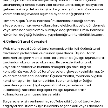
pek çoğu başta teknik iletişim dosyasını kabul eder biçimde
tasarlanmıştır ancak kullanıcılar dilerse teknik iletişim dosyasının
gelmemesi veya teknik iletişim dosyasının gönderildiğinde uyarı
verilmesini sağlayacak biçimde ayarları değiştirebilirler.
Firmamız, işbu "Gizlilik Politikası" hükümlerini dilediği zaman
sitede yayınlamak veya kullanıcılara elektronik posta göndermek
veya sitesinde yayınlamak suretiyle değiştirebilir. Gizlilik Politikası
hükümleri değiştiği takdirde, yayınlandığı tarihte yürürlük kazanır.
4.Üçüncü Taraf Çerezleri
Web sitemizdeki üçüncü taraf seçenekleri ile ilgili üçüncü taraf
tarafından yerleştirilen ve okunan çerezlerdir. Üçüncü taraf
çerezleri Eskişehir Marka Tescil tarafından değil, ilgili üçüncü taraf
tarafından okunur veya okunmaz. Bu çerezleri kullanarak
kaydedilen verileri ve bunların amaçları için sınırlı bilgi ve
kontrolümüz var. Üçüncü taraf çerezleri, işlevsel, kesinlikle mutlâk
ve analiz çerezlerini içerebilir. Üçüncü taraflar, toplanan bilgileri
kendi amaçları için kullanabilirler. Toplanan bilgiler (diğer
çerezlerin yanı sıra) ilgili üçüncü taraf seçeneklerini nasıl
kullanacağı hakkında bilgi içerir ve ilgili üçüncü tarafın
kullanıcılarını tanımasına izin verebilir.
Bu çerezlere izin verilmesinin, YouTube gibi üçüncü taraf video
sağlayıcılarını izlemek için kullanılan seçenekleri veya Facebook