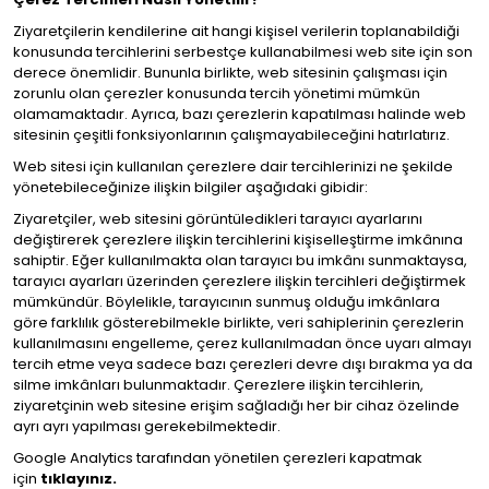
Ziyaretçilerin kendilerine ait hangi kişisel verilerin toplanabildiği
konusunda tercihlerini serbestçe kullanabilmesi web site için son
derece önemlidir. Bununla birlikte, web sitesinin çalışması için
zorunlu olan çerezler konusunda tercih yönetimi mümkün
olamamaktadır. Ayrıca, bazı çerezlerin kapatılması halinde web
sitesinin çeşitli fonksiyonlarının çalışmayabileceğini hatırlatırız.
Web sitesi için kullanılan çerezlere dair tercihlerinizi ne şekilde
yönetebileceğinize ilişkin bilgiler aşağıdaki gibidir:
Ziyaretçiler, web sitesini görüntüledikleri tarayıcı ayarlarını
değiştirerek çerezlere ilişkin tercihlerini kişiselleştirme imkânına
sahiptir. Eğer kullanılmakta olan tarayıcı bu imkânı sunmaktaysa,
tarayıcı ayarları üzerinden çerezlere ilişkin tercihleri değiştirmek
mümkündür. Böylelikle, tarayıcının sunmuş olduğu imkânlara
göre farklılık gösterebilmekle birlikte, veri sahiplerinin çerezlerin
kullanılmasını engelleme, çerez kullanılmadan önce uyarı almayı
tercih etme veya sadece bazı çerezleri devre dışı bırakma ya da
silme imkânları bulunmaktadır. Çerezlere ilişkin tercihlerin,
ziyaretçinin web sitesine erişim sağladığı her bir cihaz özelinde
ayrı ayrı yapılması gerekebilmektedir.
Google Analytics tarafından yönetilen çerezleri kapatmak
için
tıklayınız.