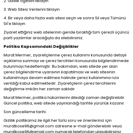
2. Gizlilik öğesini tıklayın.
3. Web Sitesi Verilerini tıklayın.
4. Bir veya daha fazla web sitesi seçin ve sonra Sil veya Tümünü
Sil'e tıklayın.
Ziyaret ettiğiniz web sitelerinin geride bıraktığı tüm çerezli üçüncü
parti yazılımlar aracılığıyla da silebilirsiniz.
Politika Kapsamındaki Değişiklikler
Murat Mermer, ziyaretçilerine çerez kullanımı konusunda detaylı
açıklama sunmayı ve çerez tercihleri konusunda bilgilendirmede
bulunmayı hedeflemiştir. Bu bakımdan, web sitede yer alan
çerez bilgilendirme uyarısının kapatılması ve web sitesinin
kullanılmaya devam edilmesi halinde çerez kullanımına rıza
verildiği kabul edilmektedir. Ziyaretçilerin çerez tercihlerini
değiştirme imkânı her zaman saklıdır.
Murat Mermer, politika hükümlerini dilediği zaman değiştirebilir.
Güncel politika, web sitede yayınlandığı tarihte yürürlük kazanır.
Son güncelleme tarihi:
Gizlilik politikamız ile ilgili her türlü soru ve önerileriniz için
muratkose96@gmail.com adresine e-mail gönderebilir veya
muratkose96@gmail.com numaralı telefondan ulaşabilirsiniz.