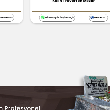
Kalın Traverten Mezar
WhatsApp
İle İletişime Geçin
Hemen
Ara
n Profesyonel