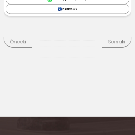
Hemen
Ara
Önceki
Sonraki