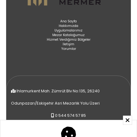
Ana Sayfa
Hakkımızda
Uygulamalarımız
Mezar Kataloğumuz
Hizmet Verdiğimiz Bölgeler
İletişim
Yorumlar
Ihlamurkent Mah. Zümrüt Blv No:135, 26240
Odunpazarı/Eskişehir Asri Mezarlık Yolu Üzeri
0 544 574 57 85
0 536 576 85 55